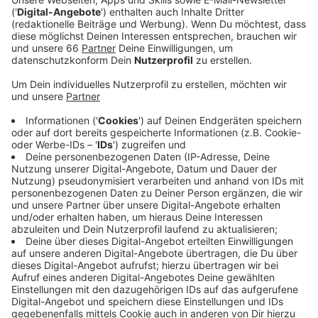
Veröffentlicht:
Dienstag, 11.04.2023 13:45
Anzeige
Tanaka hatte sich am Sonntag (9. April 2023) beim
Auswärtsspiel in Bielefeld einen Innenbandriss im
rechten Knie zugezogen. Das haben die
anschließenden medizinischen Untersuchungen
ergeben. Tanaka musste wegen dieser Verletzung in
der Schlussphase der Partie schon vorzeitig
ausgewechselt werden. Bisher hat er in dieser Saison
22 Partien für die Fortuna bestritten. Wie lange genau
Tanaka jetzt auszufallen droht, ist aktuell unklar.
Währenddessen startet diese Woche der Vorverkauf
für das Heimspiel Anfang Mai gegen Holstein Kiel.
Morgen Nachmittag (12. April 2023) zunächst für
Mitglieder, am Freitagvormittag dann auch mit dem
freien Verkauf.