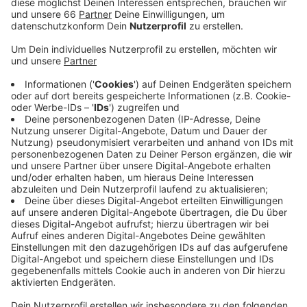
Anzeige
Der 29jährige war gegen Schalke zu Beginn der
zweiten Hälfte ausgewechselt worden. Sobottka wird
damit auf unbestimmte Zeit ausfallen. Die Fortuna
spielt am kommenden Samstag (2. Dezember 2023)
auswärts in Nürnberg. Auch dieses Spiel übertragen wir
von Antenne Düsseldorf live.
Anzeige
Weitere Infos und Links zum Thema:
Anzeige
Die Meldung der Fortuna