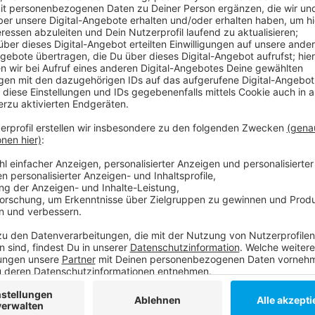
Anzeige
Der polnische Nationalspieler muss operiert werden 
Anzeige
Weitere Infos und Links zum Thema
Anzeige
Hier geht es zur Fortuna:
Anzeige