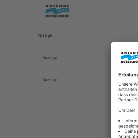
Anzeige
Anzeige
Anzeige