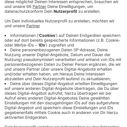
Anzeige
Dort trifft die DEG ab morgen auf den
Tabellenzehnten Frankfurt. Zum Weiterkommen sind
zwei Siege nötig, die DEG startet mit einem Heimspiel.
Wir sind dann live dabei. Für die Fortuna lief es am
Wochenende besser, sie gewann in Regensburg mit 1:0
und holte damit den ersten Auswärtssieg in 2023.
Trotzdem hat die Fortuna weiterhin acht Punkte
Rückstand auf die Aufstiegsplätze.
Anzeige
Weitere Infos und Links zum Thema
Anzeige