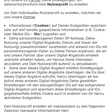
Anzeige
De Wijs war in der vergangenen Rückrunde vom
englischen Zweitligisten Queens Park Rangers
ausgeliehen und spielte sich mit starken Leistungen in
die Herzen der Fans. Der 27jährige ist heute bereits im
Trainingslager der Fortuna in Österreich angekommen.
Anzeige
Weitere Infos und Links zum Thema
Anzeige
So berichtet die Fortuna: