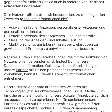
Edgar Prib und den langzeitverletzten Dawid
Kownacki. Ansonsten sind alle Spieler an Bord. Anpfiff
ist morgen um 13:30 Uhr, wir sind dann wie gewohnt
live dabei.
Anzeige
Weitere Infos und Links zum Thema
Anzeige
So berichtet die Fortuna
Hier geht es zur Tabelle
Anzeige