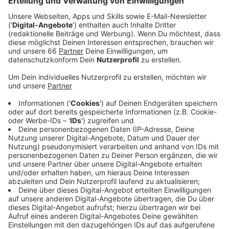
Anzeige
"Man muss kritisch sein"
Anzeige
Zuletzt gab es zwar ein 2:2-Unentschieden in
Nürnberg, aber auch dort zeigte die Mannschaft vor
allem in der ersten Hälfte eine sehr schwache
Leistung. Darüber wurde unter der Woche auch
gesprochen, so
Trainer Daniel Thioune
:
Anzeige