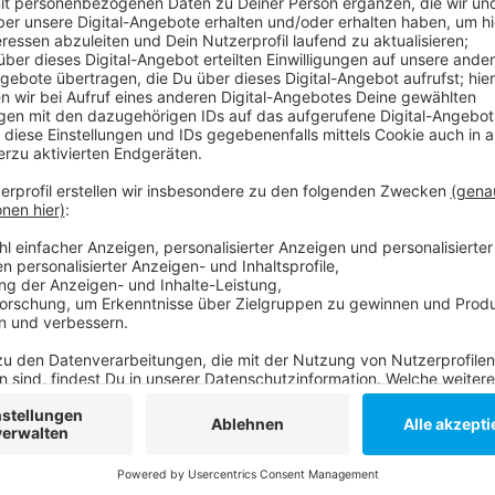
In der Tabelle bleibt die Fortuna Sechster, mit vier
Relegationsplatz. Am Mittwoch geht es um 18:30 Uhr
weiter. St. Pauli ist das beste Team der Rückrunde.
Hier geht es zur Tabelle:
So berichtet die Fortuna:
Anzeige