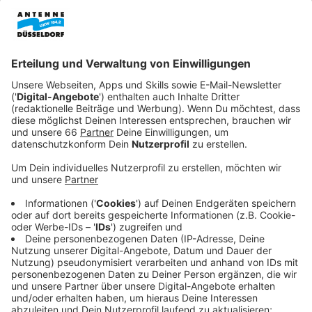
Veröffentlicht:
Montag, 07.04.2025 06:59
Anzeige
Kampfgeist und Leidenschaft
Anzeige
Stürmer Dawid Kownacki erzielte den eintigen Treffer
der Partie. Nach einer roten Karte gegen Myron van
Brederode musste die Fortuna fast 30 Minuten in
Unterzahl spielen, mit viel Leidenschaft konnte das
Team die knappe Führung aber verteidigen. Dafür gab
es viel Lob von Mittelfeldspieler Shinta Appelkamp für
die Hintermannschaft:
Anzeige