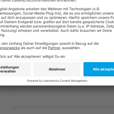
Anzeige
Weitere Infos und Links zum Thema:
Anzeige
So berichtet die Fortuna
Die Tabelle der zweiten Liga
Unsere Fortuna-Sonderseite
Anzeige