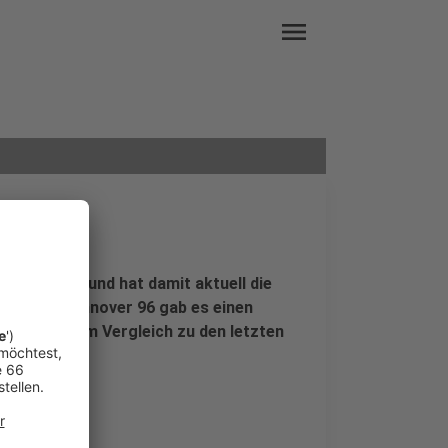
menu
 Liga an
a gewonnen und hat damit aktuell die
. Gegen Hannover 96 gab es einen
ie Fortuna im Vergleich zu den letzten