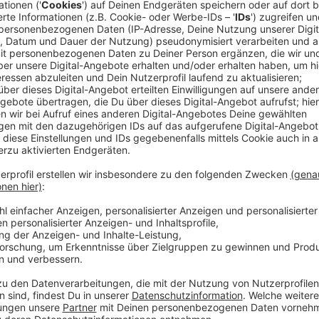
Anzeige
Das Tor des Tages schoss Danny Schmidt. Er war ans
Anzeige
Danny Schmidt: Gutes Spiel gegen Hannover
Anzeige
Während und nach der Partie gab die Fortuna auch d
Valgeir Fridriksson, Mittelfeldspieler Giovanni Haag
werden ab sofort das Fortuna-Trikot tragen.