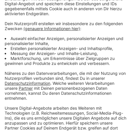
Anzeige
Morgen (03.04.24) geht es für die Fortuna im Pokal
weiter. Sie ist im DFB-Pokal-Halbfinale beim
ungeschlagenen Tabellenführer der ersten Liga Bayer
Leverkusen zu Gast. Anpfiff ist um 20:45 Uhr, wir sind
dann live dabei.
Anzeige
Weitere Infos und Links zum Thema:
Anzeige
Die Tabelle der zweiten Liga