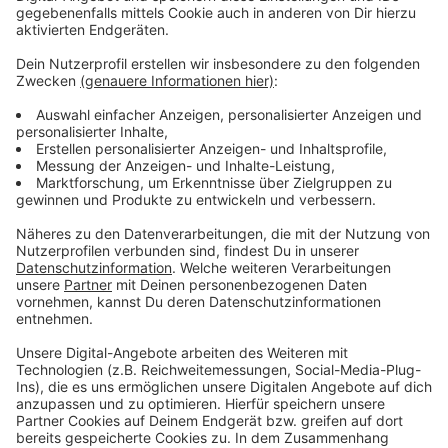
Anzeige
Das erste Ligaspiel ist am 2. August, die Fortuna muss
Samstagsabends beim Aufsteiger Bielefeld antreten.
Anzeige
Weitere Infos und Links zum Thema:
Anzeige
Unsere Fortuna-Sonderseite
Die Tabelle der zweiten Liga
Fortuna für Alle
Anzeige