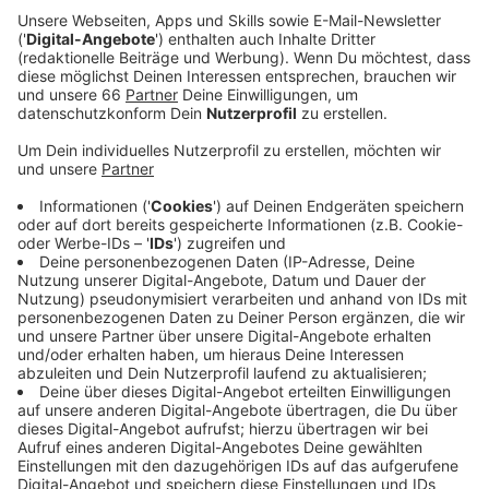
Veröffentlicht:
Dienstag, 22.07.2025 13:48
Anzeige
Testspiel in Velbert
Anzeige
Ab 19 Uhr ist die Fortuna in Velbert zu Gast. Am
Sonntag wird dann im Hofgarten die offizielle
Saisoneröffnung gefeiert, es wird unter anderem eine
Autogrammstunde mit allen Profis geben.
Anzeige
Fortuna startet gegen Bielefeld in die Saison