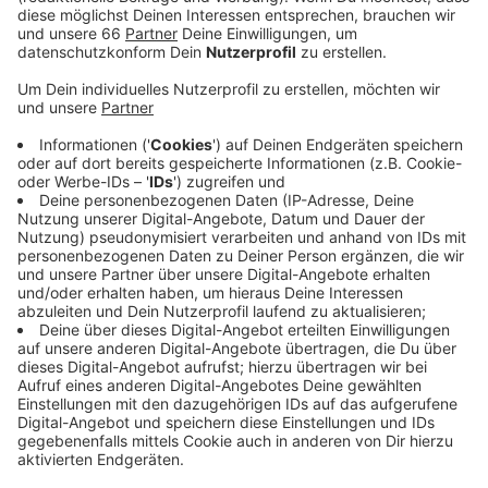
Anzeige
Heute (07. März 2024) um 10 Uhr startet die nächste
Bewerbungsphase für die Freitickets, dann können
sich alle Fans online um Karten bemühen. Anfang der
Woche konnten sich bereits schon Vereinsmitglieder
der Fortuna um Tickets bemühen. Übernächste Woche
startet dann die Ticketvergabe. Falls jemand
leerausgeht, gibt es im Anschluss noch den offiziellen
Zweitmarkt.
Anzeige
Weitere Infos und Links zum Thema:
Anzeige