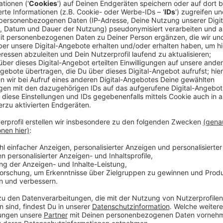
Am Freitagabend (6. Mai 2022) gewann das Team das
Aufstiegskandidaten Darmstadt mit 2:1. Ein Sieg auc
Zimmermann.
Anzeige
Fortuna-Spieler Matthias Zimmermann
Ein Sieg für die Fans
Anzeige
Emmanuel Iyoha schoss sein erstes Tor für die Fortu
von Zimmermann. Am kommenden Sonntag (15. Mai 202
bei St. Pauli zu Gast.