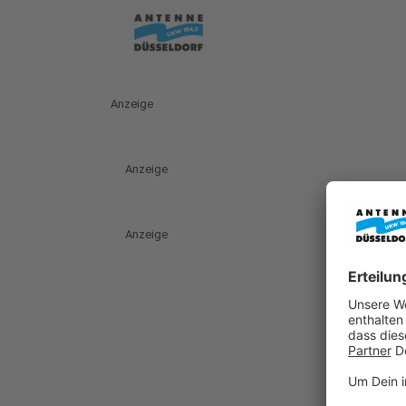
Anzeige
Anzeige
Anzeige