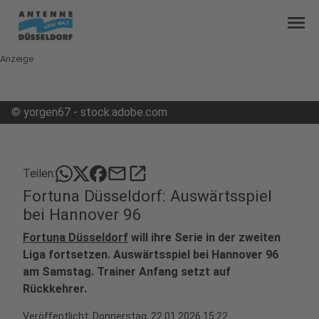
menu
Anzeige
©
yorgen67 - stock.adobe.com
mail
open_in_new
Teilen:
Fortuna Düsseldorf: Auswärtsspiel
bei Hannover 96
Fortuna Düsseldorf
will ihre Serie in der zweiten
Liga fortsetzen. Auswärtsspiel bei Hannover 96
am Samstag. Trainer Anfang setzt auf
Rückkehrer.
Veröffentlicht:
Donnerstag, 22.01.2026 15:22