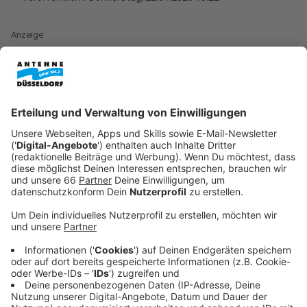
Anzeige
Die Fortuna möchte am kommenden Wochenende (24.
Januar 2026) ihre kleine Serie in der zweiten Liga
fortsetzen. Nach zwei Heimsiegen soll jetzt auch
auswärts gepunktet werden. Die Mannschaft ist beim
Tabellensechsten
Hannover 96
zu Gast.
Anzeige
Rückkehrer im Kader
Anzeige
Fortuna-Trainer Markus Anfang
kann dabei wieder