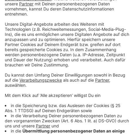
für einen Einsatz.
Anzeige
Anpfiff und Live-Berichterstattung
Anzeige
Anpfiff in Hannover ist am Samstag um 13 Uhr.
Antenne Düsseldorf wird wie gewohnt live vom Spiel
berichten und die Fans über alle wichtigen Ereignisse
auf dem Laufenden halten.
Anzeige
Weitere Infos und Links zum Thema:
Anzeige