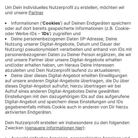
4. Spieltag: 29.08. - 31.08.2025: F95 – Karlsruher
SC
13. Spieltag: 21.11. - 23.11.2025: F95 – 1. FC
Magdeburg
17. Spieltag: 19.12. - 21.12.2025: F95 – Greuther
Fürth
20. Spieltag: 30.01. - 01.02.2026: F95 – SC
Paderborn 07
29. Spieltag: 10.04. - 12.04.2026: F95 – Holstein
Kiel
Anzeige
Was sind die Fortuna Freispiele?
Anzeige
Die Freispiele sind ein besonderes Angebot, das Fans