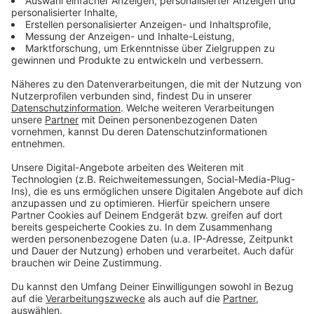
ermöglicht, ausgewählte Spiele kostenlos zu
besuchen. Über die Saison verteilt – von August bis
April – wurden laut Fortuna bewusst auch Spiele
gegen weniger populäre Teams ausgewählt, um dem
Wunsch der Fans gerecht zu werden. In den letzten
beiden Saisons gab es für sieben Freispiele
beeindruckende 700.000 Ticketanfragen – doppelt so
viele wie Plätze in der Arena.
Anzeige
Warum profitieren alle von den Freispielen?
Anzeige
Fortuna verfolgt mit den Freispielen eine klare
Strategie: Mehr Fans im Stadion bedeuten nicht nur
eine bessere Atmosphäre, sondern auch eine stärkere