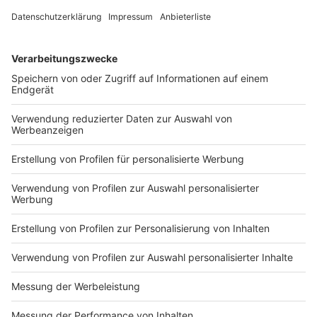
Mitbestimmung: Das Projekt möchte allen Fans
und Mitgliedern mehr Mitspracherecht bei
wichtigen Vereinsentscheidungen geben.
Kostenloser Stadionbesuch: Ein zentrales
Anliegen ist, dass alle Menschen kostenlos die
Heimspiele von Fortuna Düsseldorf besuchen
können.
Finanzierung: Die Umsetzung soll durch alternative
Finanzierungsmodelle wie Sponsoren, Partner und
neue Erlösquellen ermöglicht werden – nicht
durch höhere Mitgliedsbeiträge oder
Steuergelder.
Vorbildcharakter: Das Projekt versteht sich als
Modell für andere Vereine und möchte zeigen,
dass ein offener, zugänglicher Fußball möglich ist.
Gemeinschaft: „Fortuna für alle“ betont die
Bedeutung von Gemeinschaft, Teilhabe und
sozialer Verantwortung im Fußball.