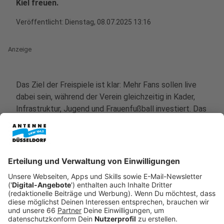
Kiel freuen.
Veröffentlicht:
Dienstag, 08.07.2025 13:16
Anzeige
Das Ziel der Freispiele ist klar: Mehr Fans sollen live
dabei sein, während der Verein gleichzeitig in Kader,
Infrastruktur, Jugend und Frauenfußball investiert. Das
Motto lautet: „
Fortuna für alle
“.
Anzeige
Die konkreten Termine
Anzeige