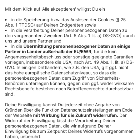
Bindung an den Verein. Gleichzeitig fließen Einnahmen
aus anderen Bereichen in die Finanzierung eines
starken Kaders sowie in wichtige Projekte wie die
Förderung des Jugend- und Frauenfußballs. So
profitieren alle – Fans, Spieler und der gesamte Verein.
Anzeige
Fortuna Düsseldorf zu "Fortuna für alle"
Anzeige
Laut eigener
Homepage
verfolgt Fortuna Düsseldorf
mit dem Projekt "Fortuna für alle" folgende Punkte:
Ziel: „Fortuna für alle“ setzt sich für eine
Demokratisierung des Profifußballs ein,
insbesondere beim Verein Fortuna Düsseldorf.