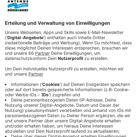
Anzeige
Am Abend gab es vor über 38.000 Zuschauern in der
Arena einen 3:1-Sieg.
Anzeige
Itten, Iyoha und Raimund treffen
Anzeige
Cedric Itten, Emmanuel Iyoha und Luca Raimund
schossen in einer umkämpften Partie eine 3:0-Führung
heraus, kurz vor Schluss gab es noch eine
Ergebniskorrektur. Das war Abwehrspieler Tim
Oberdorf aber gleich: