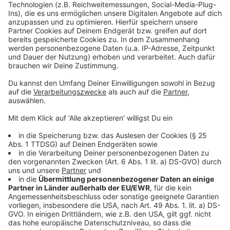
Anzeige
Unsere Fortuna-Sonderseite:
Fortuna für Alle:
Alexander Ende:
Anzeige
Folge uns für mehr News & Updates:
Anzeige
Instagram
|
Facebook
|
WhatsApp-Kanal
Anzeige