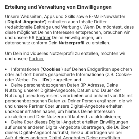
Veröffentlicht:
Montag, 28.04.2025 05:35
Anzeige
Offensivspieler
Emmanuel Iyoha
lobte die Mentalität
des Teams, bemängelte aber auch das
Defensivverhalten:
Anzeige