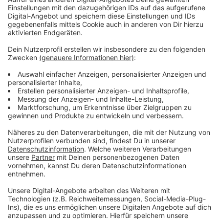
Anzeige
Der Mieterverein kritisiert, dass zunächst nur eine
„soziale Erhaltungssatzung“ für den Stadtbezirk 3 (Bilk,
Unterbilk und Friedrichstadt) erarbeitet wird. Er fordert
solche Satzungen auch für Golzheim, Derendorf und
Pempelfort, um Umbauten in Wohnungen unter
sozialen Aspekten genehmigen zu lassen. Hintergrund
der Diskussion sind die Entwicklungen an der
Bankstraße in Golzheim, wo Eigentümer
Mietwohnungen sanieren und als Eigentumswohnungen
verkaufen wollen.
Anzeige
Weitere Infos und Links zum Thema:
Anzeige