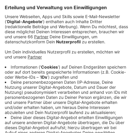
Veröffentlicht:
Donnerstag, 07.11.2024 04:06
Anzeige
Protest gegen Entmietung in Golzheim
Anzeige
Auch der
Mieterverein Düsseldorf
hat sich geäußert
und betont, dass die Themen Entmietung und Verlust
von bezahlbarem Wohnraum offensiv angegangen
werden müssen.
Anzeige
Forderungen des Mietervereins