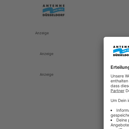
Anzeige
Anzeige
Anzeige