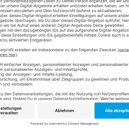
Anzeige
Schon im letzten Jahr hatte die Sicherheitsfirma Köt
2017 hatte es ein regelrechtes Chaos gegeben. Die 
waren teilweise so lang, dass Fluggäste ihre Flüge v
Sicherheitsfirma drei Millionen Euro investiert, um n
einzustellen.
Anzeige