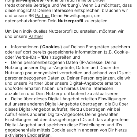
Sommerferien rechnet Schnalke schon wieder mit
rund 50 Prozent des vor der Corona-Pandemie
üblichen Verkehrsaufkommens.
Veröffentlicht:
Samstag, 29.05.2021 07:07
Anzeige
Um Besucherströme entzerren zu können, werden die
beiden Terminals geöffnet. Trotzdem müssen
Passagiere mehr Zeit einplanen. Die Überprüfung von
Corona-Tests beim Check-in oder nur jede zweite
geöffnete Kontrollspur werden zu Verzögerungen
führen. Oberste Priorität hat aber nach wie vor die
Einhaltung der Hygiene- und Abstandsregeln. Daher
appelliert Schnalke an das verantwortungsbewusste
Verhalten jedes Einzelnen.