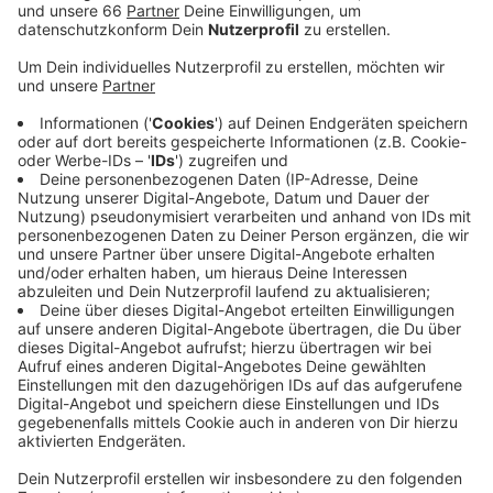
Veröffentlicht:
Montag, 12.08.2019 05:26
Anzeige
Die jetzt anstehenden Arbeiten dienen der
Vorbereitung der Komplettsanierung der Brücke. Sie
startet Ende August und soll insgesamt fünf Jahre
dauern. Mit den Arbeiten in dieser Woche wird die
Brücke so vorbereitet, dass Autofahrer auch während
der Sanierung pro Richtung zwei Spuren zur Verfügung
haben. In Richtung Neuss ist die Brücke von Mittwoch
Abend (14. August, 22 Uhr) bis Montag Früh (19.
August, 5 Uhr) komplett dicht. In Richtung Wuppertal
wird die Brücke erst am Freitag (16. August, 20 Uhr)
komplett gesperrt. Der Verkehr wird weiträumig
umgeleitet; Infos gibt es auch über die elektronischen
Hinweistafeln der Stadt - und auf unserer Homepage