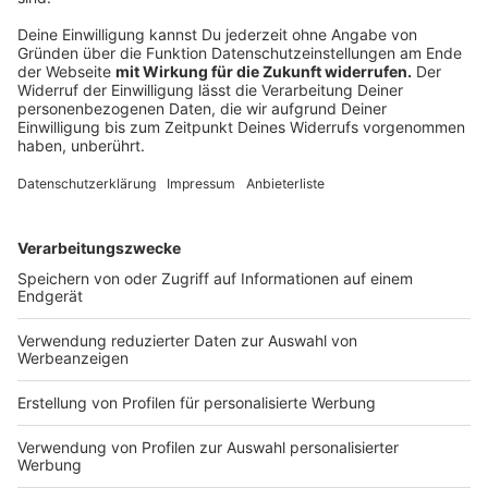
Wir benötigen Ihre
Zustimmung, um den YouTube
Video-Service zu laden!
Wir verwenden einen Service eines
Drittanbieters, um Videoinhalte
einzubetten. Dieser Service kann
Daten zu Ihren Aktivitäten
sammeln. Bitte lesen Sie die
Details durch und stimmen Sie der
Nutzung des Service zu, um dieses
Video anzusehen.
Mehr Informationen
Sportübungen für Kinder im KITA-Alter - präsentiert
vom Basketballverein ALBA Berlin
Akzeptieren
Anzeige
powered by
Usercentrics Consent
Management Platform