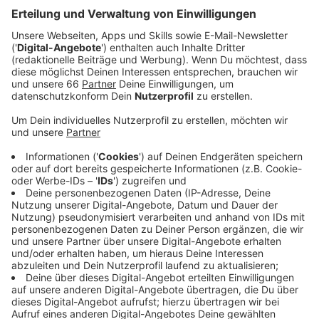
Wir benötigen Ihre
Zustimmung, um den Vimeo-
Service zu laden!
Wir verwenden einen Service eines
Drittanbieters, um Videoinhalte
einzubetten. Dieser Service kann
Daten zu Ihren Aktivitäten
sammeln. Bitte lesen Sie die
Details durch und stimmen Sie der
Nutzung des Service zu, um dieses
Video anzusehen.
Mehr Informationen
Es ist weiterhin erlaubt, draußen - am besten - alleine -
Sport zu machen. Weshalb Ausdauertraining so wichtig
Akzeptieren
ist, erklärt Dr. Froböse in diesem Video.
powered by
Usercentrics Consent
Anzeige
Management Platform