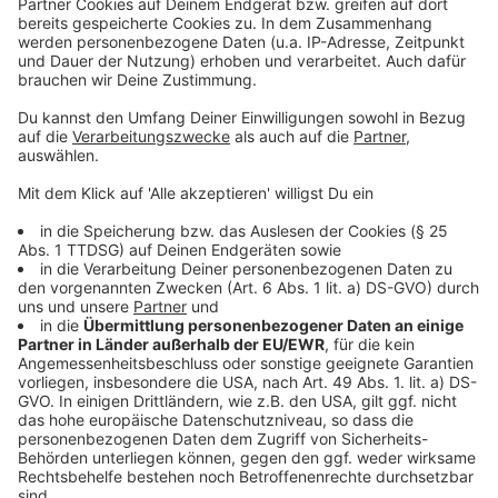
Wir benötigen Ihre
Zustimmung, um den YouTube
Video-Service zu laden!
Wir verwenden einen Service eines
Drittanbieters, um Videoinhalte
einzubetten. Dieser Service kann
Daten zu Ihren Aktivitäten
sammeln. Bitte lesen Sie die
Details durch und stimmen Sie der
Nutzung des Service zu, um dieses
Video anzusehen.
Mehr Informationen
Sportübungen für Kinder im Grundschulalter -
präsentiert vom Basketballverein ALBA Berlin
Akzeptieren
Anzeige
powered by
Usercentrics Consent
Management Platform