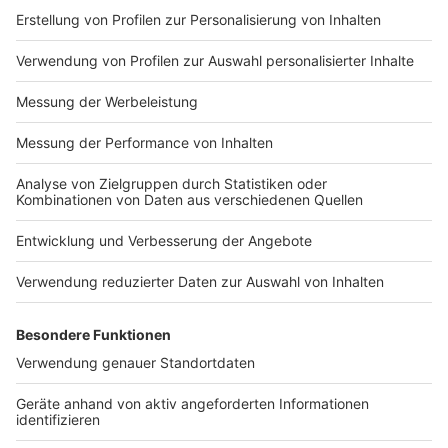
Mehr Wissenswertes in unserem Podcast
"Corona. Und jetzt?"
Anzeige
Wer noch mehr zu diesem Thema erfahren möchte,
kann sich die neueste Folge unseres Podcasts
"Corona. Und jetzt?" anhören. Dort sprechen die
Kollegen José Narciandi und Nina Tenhaef unter
anderem mit Dr. Ingo Froböse und haben noch weitere
interessante Aspekte zum Schwerpunkt "Fit im
Homeoffice."
Anzeige
Den Podcast könnt ihr über Spotify, Apple Podcasts,
Deezer, Audio Now und auch über unsere Homepage