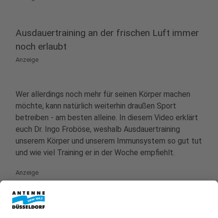
Management Platform
Ausdauertraining an der frischen Luft immer
noch erlaubt
Anzeige
Wer allerdings noch mehr für seinen Körper machen
möchte, kann natürlich weiterhin draußen Sport
betreiben - am besten alleine. In diesem Video erklärt
euch Dr. Ingo Froböse, weshalb Ausdauertraining
unserem Körper und unserem Immunsystem so gut tut
und wie viel Training er in der Woche empfiehlt.
Anzeige