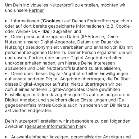
Anzeige
Das sei in der Natur normal - zum Beispiel, wenn die
Eltern gerade etwas zu Essen suchen. Dann würden
sich die Jungen oft an den Boden kauern. Hilfe durch
uns Menschen sei aber nur dann nötig, wenn das Tier
offensichtlich verletzt ist. Was dann zu tun ist, hat die
Stadt auch aufgeschrieben.
Link zur Stadt
Anzeige
Anzeige