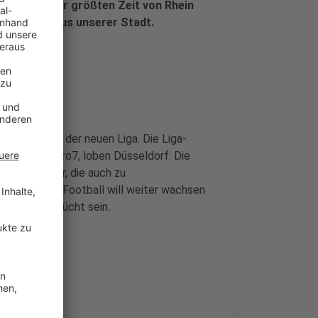
sie waren zur größten Zeit von Rhein
des Teams aus unserer Stadt.
al-Premiere der neuen Liga. Die Liga-
Shows auf Pro7, loben Düsseldorf: Die
ende Partner, die auch zu
n League of Football will weiter wachsen
 als ein Gerücht sein.