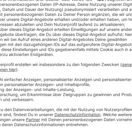
auch viele Düsseldorfer Football-Fans noch gut: 
Fire um die Jahrtausendwende der große Rivale 
Veröffentlicht:
Dienstag, 21.09.2021 16:13
Anzeige
Am Sonntag ist Düsseldorf Austragungsort für die Fin
Bosse um "Coach" Esume, bekannt aus den Football-
Sportstadt und der Betreiber D.LIVE seien "hervorrag
Pandemiezeiten an uns geglaubt haben". Die Europea
- ein Comeback von Rhein Fire könnte schon bald mehr
Anzeige
Weitere Infos und Links zum Thema
Anzeige