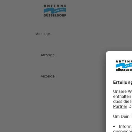
Anzeige
Anzeige
Anzeige