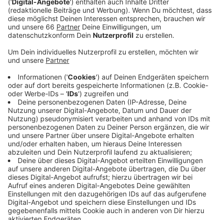
Anzeige
Unbegründete Sperrung der Facebook-Seite
Anzeige
Wie das
Oberlandesgericht Düsseldorf
entschieden
hat, wurde der Account der Filmwerkstatt zu Unrecht
gesperrt. Im Dezember 2021 hatte die Filmwerkstatt
ein Foto eines oscarnominierten Films gepostet.
Darauf waren mehrere indigene Mensch in
Lendenschurz zu sehen. Darauf hatte Meta die Seite
für anderthalb Jahre ohne Begründung gesperrt. Ob
beides zusammen hing, ist nicht klar. Das
Oberlandesgericht entschied jetzt aber, dass
Meta
seine marktbeherrschende Stellung missbraucht habe.
Eine Revision ist ausgeschlossen.