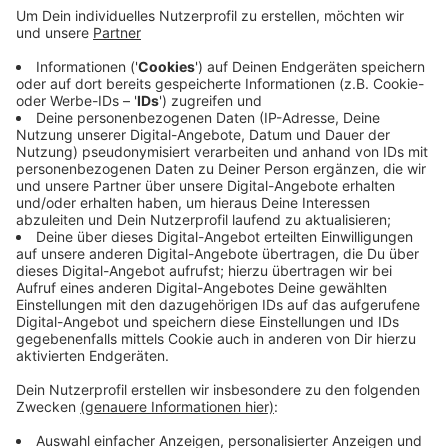
Anzeige
Sie sind zwischen drei und 30 Minuten lang. In dem
Wettbewerb zeigen junge Nachwuchstalente ihre
Filme. Diese werden dann vom Publikum und einer
Fachjury bewertet. Die ersten Filme werden heute ab
17.30 Uhr gezeigt; der Eintritt ist an allen Tagen
kostenlos.
Weitere Infos:
http://filmfest-duesseldorf.de/
Anzeige
Anzeige