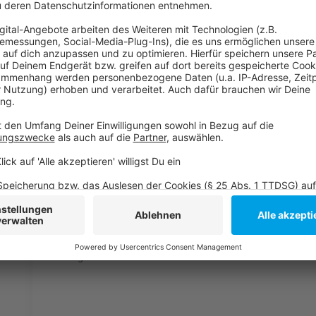
Das meldet die Feuerwehr
Weitere Blaulichtmeldungen aus Düsseldorf
Anzeige
Folge uns für mehr News & Updates:
Anzeige
Instagram
|
Facebook
|
WhatsApp-Kanal
Anzeige