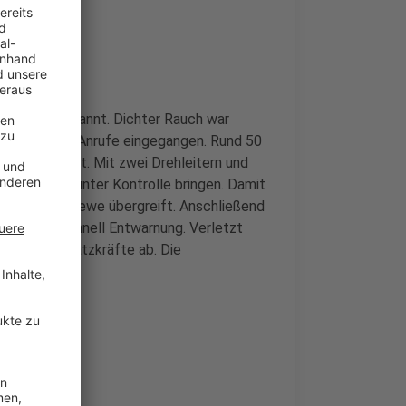
r Kontrolle
rkstatt
gebrannt. Dichter Rauch war
nf zahlreiche Anrufe eingegangen. Rund 50
 waren vor Ort. Mit zwei Drehleitern und
40 Minuten unter Kontrolle bringen. Damit
ngrenzenden Rewe übergreift. Anschließend
nd gaben schnell Entwarnung. Verletzt
etzten Einsatzkräfte ab. Die