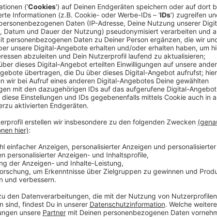
50 Einsatzkräfte bringen Brand schnell unte
Anzeige
In Flingern hat am Dienstagnachmittag eine
Auto-We
weithin zu sehen - bei der Feuerwehr sind ab halb fü
Einsatzkräfte von Berufs- und Freiwilliger Feuerwehr
mehreren Löschtrupps konnten sie das Feuer in rund 
hat sie auch verhindert, dass das Feuer auf einen a
suchten die Kräfte das Dach nach Glutnestern ab - u
wurde niemand. Nach rund zwei Stunden rückten die l
Kriminalpolizei ermittelt jetzt zur Brandursache.
Anzeige
Weitere Infos und Links zum Thema:
Anzeige