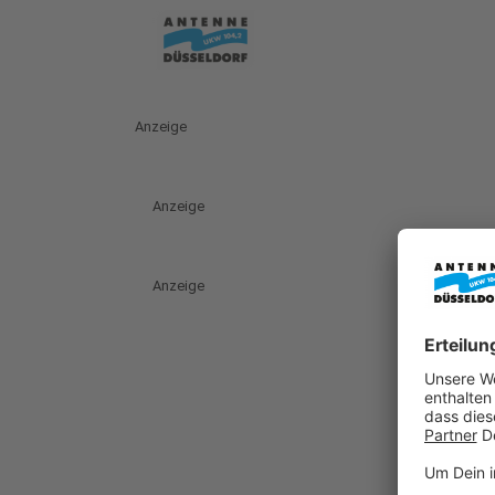
Anzeige
Anzeige
Anzeige