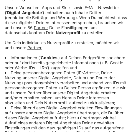
Veröffentlicht:
Dienstag, 04.03.2025 05:43
Anzeige
Rettungseinsatz in Rath
Anzeige
In einer der Wohnungen lag unter anderem eine
pflegebedürftige Person in ihrem Bett. Sie musste von
der Feuerwehr gerettet werden. Andere Bewohner des
Hauses konnten sich selbstständig in Sicherheit
bringen. Wie sich später herausstellte, war
angebranntes Essen der Grund für das Feuer. Die
Retter konnten ein Ausbreiten der Flammen verhindern
und die Wohnungen wieder entlüften. Verletzt wurde
zum Glück niemand, heißt es im Einsatzbericht. Die