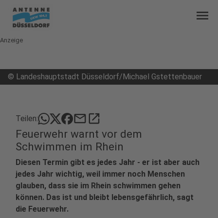
menu
Anzeige
©
Landeshauptstadt Düsseldorf/Michael Gstettenbauer
mail
open_in_new
Teilen:
Feuerwehr warnt vor dem
Schwimmen im Rhein
Diesen Termin gibt es jedes Jahr - er ist aber auch
jedes Jahr wichtig, weil immer noch Menschen
glauben, dass sie im Rhein schwimmen gehen
können. Das ist und bleibt lebensgefährlich, sagt
die Feuerwehr.