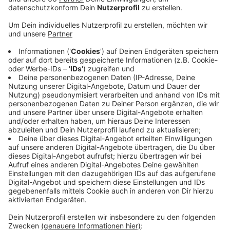
Brände zu vermeiden.
Veröffentlicht:
Dienstag, 26.11.2019 05:27
Anzeige
Wer einen Adventskranz kauft, sollte vor allem darauf
achten, dass die Zweige noch frisch sind und die Deko
weit genug von den Kerzen entfernt ist. Sobald die
Kerzen brennen sollte außerdem immer ein Gefäß mit
Wasser zum Löschen bereitstehen. Am wichtigsten
sei aber, die Kerzen nicht ohne Aufsicht brennen zu
lassen, sagt die Feuerwehr. Noch im letzten Jahr
waren die Zahlen der Brände durch
Weihnachtsdekorationen leicht gestiegen. Zwischen
dem 1. Dezember 2018 und dem 6. Januar 2019 gab
es 68 Einsätze. 2017 waren es 54.