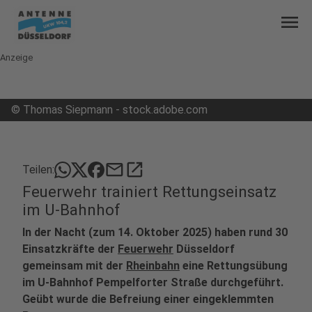
menu
Anzeige
©
Thomas Siepmann - stock.adobe.com
mail
open_in_new
Teilen:
Feuerwehr trainiert Rettungseinsatz
im U-Bahnhof
In der Nacht (zum 14. Oktober 2025) haben rund 30
Einsatzkräfte der
Feuerwehr
Düsseldorf
gemeinsam mit der
Rheinbahn
eine Rettungsübung
im U-Bahnhof Pempelforter Straße durchgeführt.
Geübt wurde die Befreiung einer eingeklemmten