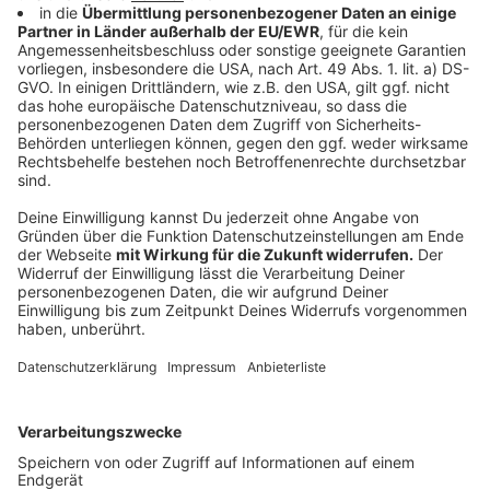
Weitere Infos und Links zum Thema:
Anzeige
So haben wir gestern vorab berichtet
Blaulichtmeldungen aus unserer Stadt
Auch am Flughafen werden regelmäßig Ernstfälle
trainiert
Ferienfahrplan bei der Rheinbahn
Anzeige
Folge uns für mehr News & Updates:
Anzeige