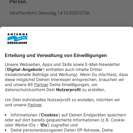
Person.
Veröffentlicht:
Dienstag, 14.10.2025 07:06
Anzeige
Herausforderungen bei der Rettung
Anzeige
Feuerwehr-Sprecher Alexander Vieten berichtet uns
heute Morgen von einem erfolgreichen Verlauf.
Wichtig sei in einem solchen Fall aber auch zu wissen,
welcher Bahn-Typ beteiligt sei:
Anzeige