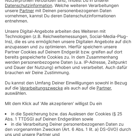
Anzeige
Regelmäßige Übungen für den Ernstfall in
Düsseldorf
Anzeige
Feuerwehr und Rheinbahn trainieren diesen Ernstfall
auch in den kommenden Nächten noch im U-Bahnhof
Pempelforter Straße, damit möglichst viele
verschiedene Einsatzkräfte beteiligt sind. Die
Feuerwehr übt in der Regel einmal jährlich einen
Großeinsatz dieser Art - nächstes Jahr ist dann wieder
das Bekämpfen eines Brandes an der Reihe.
Anzeige