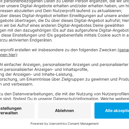
Anzeige
Primär ging es um die Sicherung der Flüssigkeit, spä
anderen Gefahrgutcontainer. Verletzte und Gefahr 
gesamten Einsatzes nicht gegeben, hat uns ein Feue
Anzeige