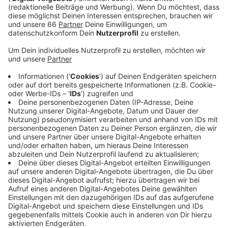
Neben langen Schlangen am Check-In und vor der
Sicherheitskontrolle gab es auch Probleme mit
dem Gepäckförderband. Über 1.000 Gepäckstücke
blieben stehen, berichtet der Flughafen. Beim
Entladen des Gepäcks packte deshalb auch die
Flughafen-Feuerwehr mit an.
Veröffentlicht:
Montag, 27.06.2022 12:38
Anzeige
Viele Passagiere mussten trotzdem zunächst ohne
Koffer in die Ferien oder nach Hause. Die
Gewerkschaft ver.di kritisiert die Feuerwehr-Aktion als
weiteren Tiefpunkt am Düsseldorfer Flughafen. Man
habe lange vor einem Debakel zum Ferienbeginn
gewarnt.