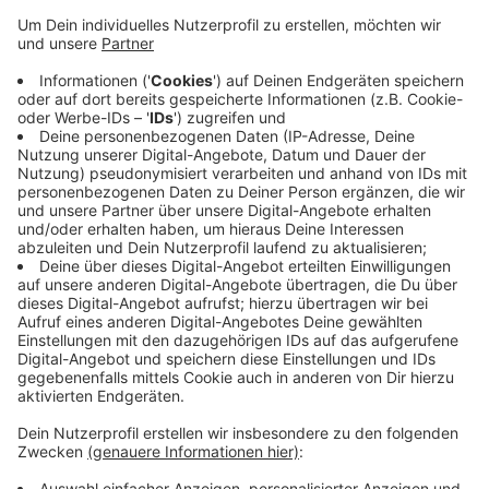
Anzeige
Insgesamt fehlen jetzt schon 30 Mitarbeiter, hat uns
ein Sprecher bestätigt. Für die vorhandenen
Feuerwehrleute bedeutet das mehr Arbeit. Außerdem
fallen erfahrene Kollegen weg. In den nächsten vier
Jahren werden voraussichtlich bis zu 60
Feuerwehrleute fehlen. Eine Strategie: Die Feuerwehr
hier in Düsseldorf vergibt Stipendien und will im April
und im Oktober jeweils 29 Azubis einstellen.
Anzeige