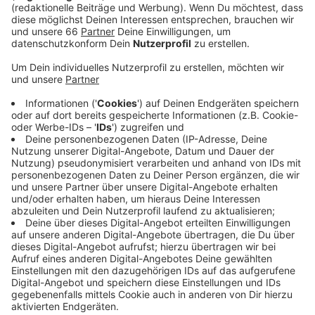
Anzeige
Gestern Abend (10. Mai 2023 / ab 20.24 Uhr) musste
die Feuerwehr mehrere brennende Autos in einer
Tiefgarage an der Fleher Straße löschen. Das Feuer
selbst war schnell unter Kontrolle; die Lüftungs- und
Nachlöscharbeiten waren laut Feuerwehr deutlich
aufwändiger. Die Bewohner des Wohngebäudes
konnten nach Ende der Löscharbeiten wieder in ihre
Wohnungen zurückkehren. Der Einsatz der 40
Einsatzkräfte war nach gut zweieinhalb Stunden zu
Ende. Verletzte hat es nicht gegeben; die Polizei
ermittelt aktuell die Brandursache.
Anzeige
Weitere Infos und Links zum Thema