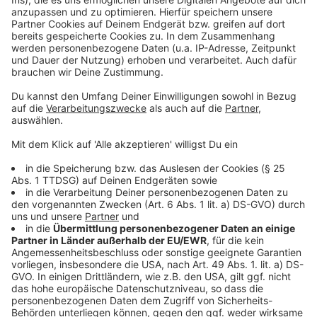
Düsseldorfer Feuerwehr bekommt zwei neue Wachen
Weitere Blaulicht-Meldungen bei Antenne Düsseldorf
Anzeige
Folge uns für mehr News & Updates:
Anzeige
Livestream
|
Instagram
|
Facebook
|
WhatsApp-Kanal
Anzeige