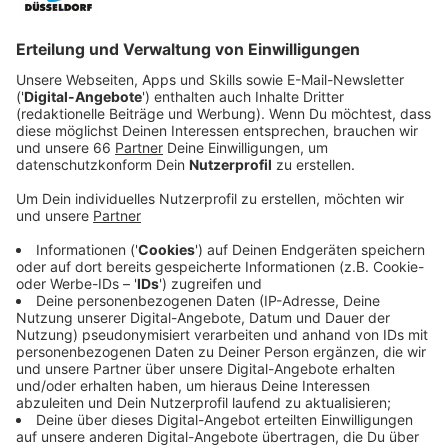
Anzeige
Feuerwehr war drei Stunden im Einsatz
Anzeige
In einer Halle hatte ein Metall-Schrotthaufen Feuer
gefangen, der mehrere hundert Kubikmeter groß war.
Über 50 Rettungskräfte waren drei Stunden lang
damit beschäftigt, das Feuer zu löschen. Sie mussten
das teilweise über Drehleitern und unter Atemschutz
tun. Das Löschboot der
Feuerwehr
hat dabei die
Wasserversorgung aus dem Hafenbecken
sichergestellt.
Anzeige