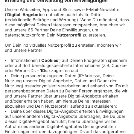
Veröffentlicht:
Freitag, 20.06.2025 12:50
Anzeige
Details zu den Einsätzen
Anzeige
In der vergangenen Nacht wurde eine Frau im
Düsseldorfer Norden bei einem Brand lebensgefährlich
verletzt. Laut der Feuerwehr war in ihrer
Erdgeschosswohnung in Kaiserswerth ein Feuer
ausgebrochen
. Das konnte aber schnell unter
Kontrolle gebracht werden. Die 80-jährige kam ins
Krankenhaus.
Bereits am Mittwoch musste die Düsseldorf