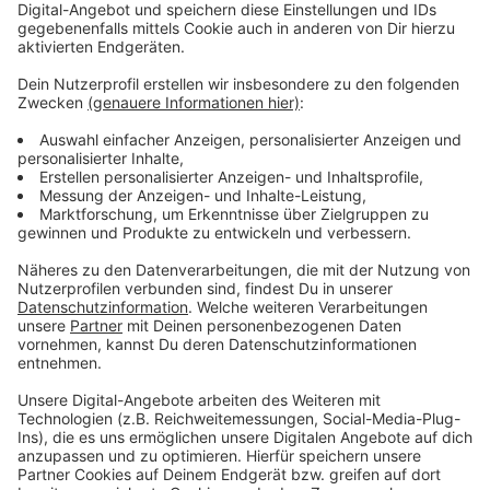
Feuerwehr gleich zu zwei Bränden in Garath ausrücken:
Zuerst musste sie einen
50-jährigen aus seiner
Wohnung retten
. Sein Wohnzimmer und der
angrenzende Balkon waren völlig ausgebrannt. Am
Abend ist dann noch ein
Wohn- und Geschäftshaus in
Garath
abgebrannt. Elf Menschen mussten in
Notunterkünfte gebracht werden. Verletzt wurde
niemand.
Anzeige
Weitere Infos und Links zum Thema:
Anzeige
Alle Blaulichtmeldungen aus Düsseldorf
Die Feuerwehr soll weiter wachsen