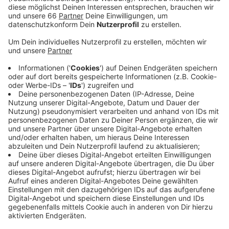
Anzeige
Da es durch den Brand zu einer starken Rauch- und
Geruchsbelästigung kam wurde über die Warn-App
NINA vor einer möglichen Geruchsbelästigung
gewarnt. Durch die Einsatzkräfte wurden Messungen
durchgeführt. Es bestand keine Gefahr für die
Bevölkerung. Am späteren Abend war das Feuer dann
unter Kontrolle - und die Warnung der Bevölkerung
konnte zurückgenommen werden. Nach vier Stunden
konnten die letzten der rund 90 Einsatzkräfte der
Berufs- und freiwilligen Feuerwehr zu ihren Standorten
zurückkehren.
Anzeige