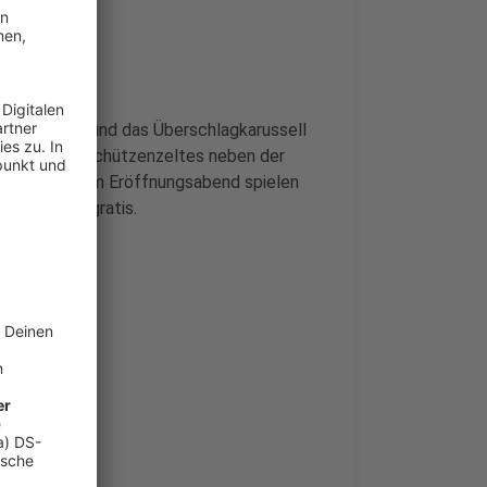
ur Hölle 2.0" und das Überschlagkarussell
elände des Schützenzeltes neben der
 Konzerte: am Eröffnungsabend spielen
n de Gäng - gratis.