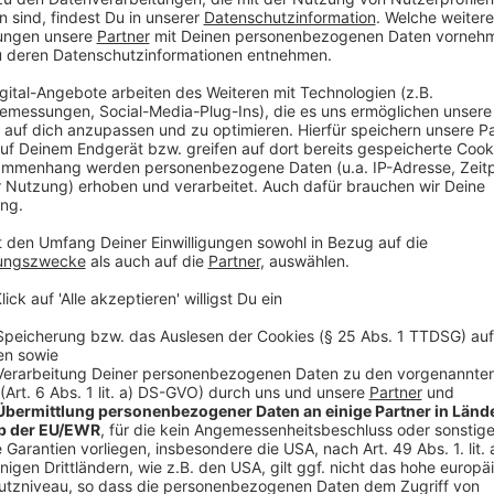
Gratiskonzerte am Schützenzelt
Anzeige
Neu dabei sind zum Beispiel die Geisterbahn "Fahrt z
"Top Spin Fresh". Außerdem gibt es auf dem Außeng
Antenne Düsseldorf-Feuerwerksparty
erstmals auch
zum Beispiel Brings, die Swinging Funfares und Kuhl u
Anzeige
Weitere Infos und Links zum Thema:
Anzeige