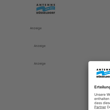
Anzeige
Anzeige
Anzeige