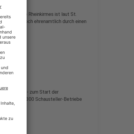
chäfte. Die Rheinkirmes ist laut St.
feste, das noch ehrenamtlich durch einen
tz
agt werden - zum Start der
chützen haben 300 Schausteller-Betriebe