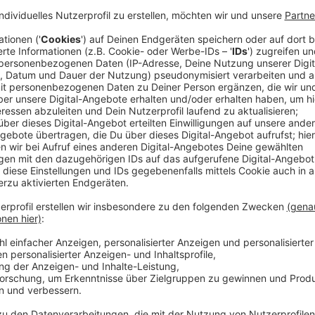
In den nächsten Tagen startet der Aufbau der Fahrges
Sebastianus das einzige der großen deutschen Volks
Schützenverein organisiert wird.
Anzeige
Über 1.000 Bewerbungen für einen Standpla
Anzeige
Der Aufbau muss in den nächsten vier Wochen geman
Sommerferien, am 11. Juli, soll es los gehen. Die S
aus über 1.000 Bewerbungen ausgewählt.
Anzeige