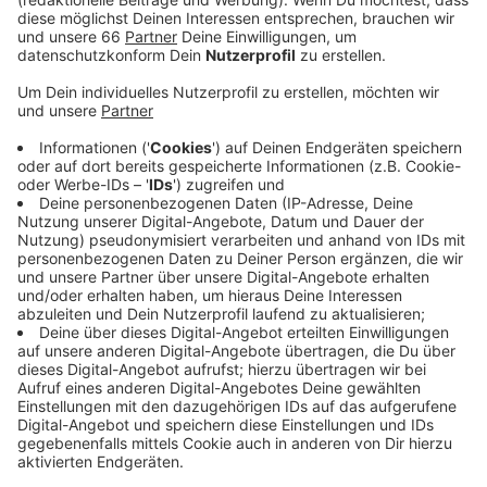
Anzeige
Ab 12:00 Uhr wird anlässlich des Geburtstags auf dem
Burgplatz ein Fest für mehr als 1.000 Gäste gefeiert;
unter anderem 500 Liter Erbsensuppe sind vorbereitet.
Das Geburtstagsfest steht unter dem Motto: „Essen
für Arme und Reiche“. Damit will die Altstadt-
Armenküche ein Zeichen setzen für eine
menschenwürdige Gesellschaft und Respekt vor
Schwächeren. Die Armenküche finanziert sich
ausschließlich durch Spenden. Daher sind Spenden -
nicht nur heute - gern gesehen.
Anzeige