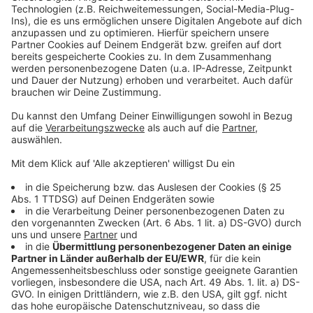
Ferry plant nicht lange, er macht. Und so wechseln
sich Siege und Niederlagen in seinem Leben
Akzeptieren
regelmäßig ab. Und dabei riskiert er nicht selten sein
powered by
Usercentrics Consent
eigenes Leben.
Management Platform
Anzeige
©
Copyright: Netflix
Ferry und die Liebe seines Lebens - Danielle.
Anzeige
©
Copyright: Netflix
Ferry vertraut nur seinen Jungs. Und die stehen hinter
ihm.