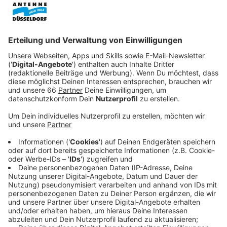
nicht. Er will die Unterwelt von Brabant
dominieren.
Veröffentlicht:
Donnerstag, 09.11.2023 07:29
Anzeige
Unterstützt von John (Raymond Thiry), seinem
Schwager Lars (Yannick van de Velde), Remco (Tim
Haars) und Dennis (Huub Smit) fordert er den
unumstößlichen Drogenbaron Arie Tack (Steef
Cuijpers) und einen verrufenen Motorradclub heraus.
Denn Ferry tut alles für die Frau an seiner Seite -
Danielle (Elise Schaap). Doch Danielle ahnt nichts von
Ferrys dunklen Machenschaften und Ferry muss schon
bald erkennen, dass er einen hohen Preis zahlen muss,
um der ganz große Big Boss zu werden...