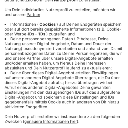
Frankreich wegen einer anderen Tat eine
Haftstrafe.
Veröffentlicht:
Donnerstag, 13.06.2019 14:19
Anzeige
Die Polizei hatte nach dem Mann mit einem
Fahndungsfoto gesucht. Hierauf war zu sehen, wie er
den Wagen bei einem Oldtimerhändler in Wersten
begutachtet. Als er während einer Probefahrt ans
Steuer des Ferraris durfte, fuhr er mit dem roten 400-
PS-Wagen davon. Das Auto wurde nach der Tat in
einer Garage in Grevenbroich sicher gestellt.
Anzeige