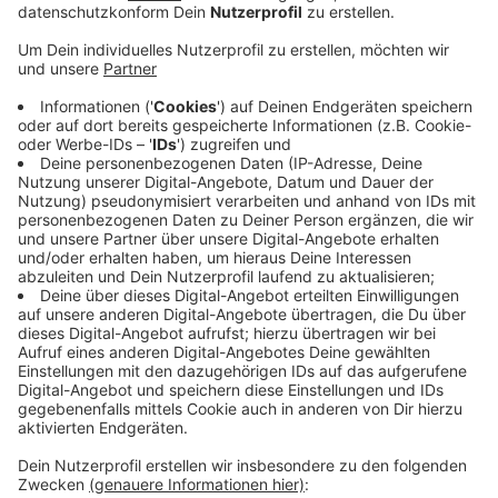
Anzeige
In einer Woche kommen noch mehr Baustellen dazu.
Bis Ende des Jahres soll der Flughafen an das
Fernwärmenetz angeschlossen sein, deswegen wird
die Römerstraße bald zur Einbahnstraße. Der nächste
Bauabschnitt beginnt somit an der Roßstraße, Ecke
Collenbachstraße und endet an der Ulmenstraße,
Kreuzung Hugo-Viehoff-Straße. Und noch eine
Baustelle kommt dazu: Auf der Kalkumer Straße
zwischen den Haltestellen „An der Piwipp" und
„Elsässer Straße". Durch die Fernwärmeleitungen
sollen rund 10.000 Tonnen CO2 pro Jahr eingespart
werden.
Anzeige