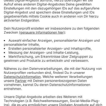
Der Stoff ist ungiftig und löscht oder erstickt in der
Regel Feuer. In dem Gebäude hatte es heute aber gar
nicht gebrannt; es handelte sich laut Feuerwehr um
einen Fehlalarm. Die Einsatzkräfte waren dann mehrere
Stunden damit beschäftigt, das Gebäude zu entlüften.
Gegen 14.30 Uhr war der Einsatz für die
Feuerwehr
Düsseldorf
beendet. Eine Fachfirma soll jetzt noch die
Löschanlage überprüfen.
Anzeige
Weitere Infos und Links zum Thema:
Anzeige
Meldung der Feuerwehr zu diesem Einsatz
Feuerwehr warnt regelmäßig vor Baden im Rhein