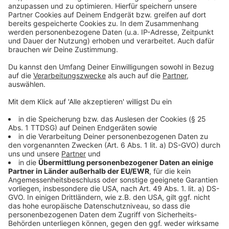
Jahresbilanz der Düsseldorfer Feuerwehr für 2025
Anzeige
Folge uns für mehr News & Updates:
Anzeige
Instagram
|
Facebook
|
WhatsApp-Kanal
Anzeige
Anzeige