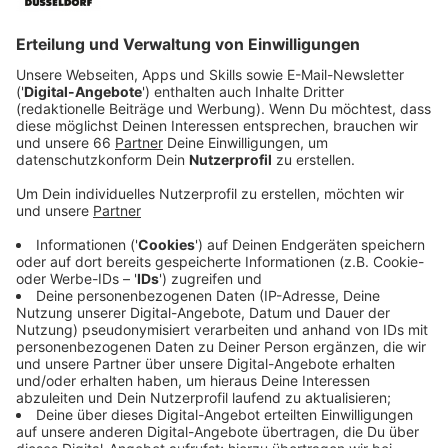
Anzeige
Viele Menschen in der Düsseldorfer Innenstadt haben
heute (17. Juni 2026) einen größeren
Feuerwehreinsatz auf dem Graf-Adolf-Platz gesehen.
Die Retter waren am Vormittag durch Brandmelder
alarmiert worden. Vor Ort stellten sie fest, dass dort
eine Löschanlage mit dem Edelgas „
Argon
“ ausgelöst
hatte.
Anzeige
Löschanlage soll überprüft werden
Anzeige