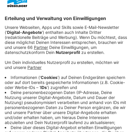
Er will die Kriminellen endlich zur Rechenschaft
ziehen und gründet eine Spezialeinheit beim FBI.
Veröffentlicht:
Mittwoch, 15.09.2021 08:07
Anzeige
Ihm zur Seite stehen Army-Veteranen, Ex-Polizisten
und Analysten. Gemeinsam machen sie Jagd auf
Verbrecher, die sich in Sicherheit wiegen. Doch nicht
nur berufliche Herausforderungen hat das Team zu
meistern. Auch private Probleme machen den
Teammitgliedern zu schaffen und sind so vielleicht ein
Ausweg für die Kriminellen.
Streaming-Dienst: 13th Street / Sky Ticket
Anzeige