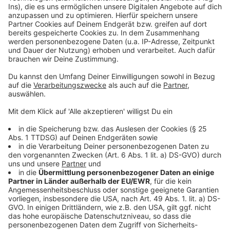
powered by
Usercentrics Consent
Anzeige
Management Platform
©
Copyright: CBS/ Sky
Wenn diese Truppe kommt, sind die gesuchtesten
Schwerverbrecher im Land nicht mehr sicher.
Anzeige
©
Copyright: CBS/ Sky
Special-Agent Jess LaCroix hat Fragen - unangenehme
Fragen.
Anzeige