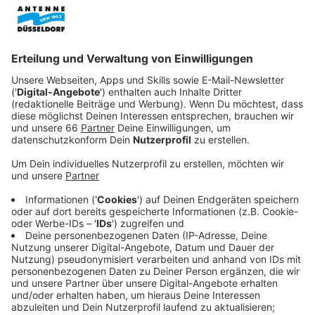
Noch bis kommenden Mittwoch (29. Januar ) dreht
sich alles um Mode.
Anzeige
"SUSTAIN" am Fürstenwall
Anzeige
In diesem Zusammenhang lädt die Landeshauptstadt
an diesem Wochenende zum Pop-Up-Markt
"SUSTAIN!"
im Fürstenpalais am Fürstenwall ein. Auf
vier Etagen können wir uns dort morgen (25. Januar
2025) ab 12 Uhr lokale und nachhaltige Mode
anschauen. Der Eintritt ist frei.
Anzeige