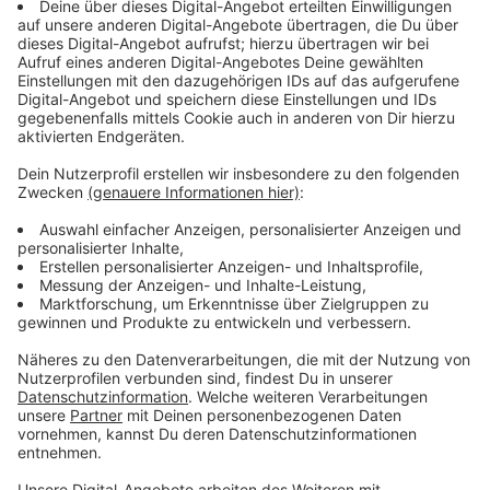
"Green Fashion Tour" wird angeboten
Anzeige
Wie nachhaltig unsere Stadt in Sachen Mode ist,
können wir uns auch mit dem roten HopOn-HopOff-
Bus anschauen. Die
"Green Fashion Tour"
hält an
verschiedenen Stationen in der Stadt und fährt bis zur
Modemesse im Areal Böhler. Tickets dafür gibt es
online, für 3,21 Euro.
Anzeige
Ukrainische Designer und Designerinnen im
Stadtmuseum
Anzeige