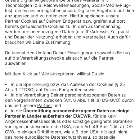
Samstag und Sonntag (24. und 25. Januar, 11-18 Uhr)
können sich Modeinteressierte außerdem den
"Intercultural Pop-up" im Stadtmuseum anschauen,
dort stellen unter anderem ukrainische Designerinnen
und Designer aus.
Anzeige
Weitere Infos und Links zum Thema:
Anzeige
Die Düsseldorfer Fashion Days
Die Düsseldorfer Fashion Days auf Instagram
Hier informiert die Stadt Düsseldorf