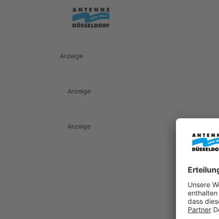
Anzeige
Anzeige
Anzeige