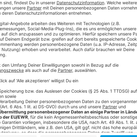
Zweifel am Einsatz der Polizei
Anzeige
Der bestätigt, dass es Zweifel an dem Einsatz gebe
waren 500 Fortuna-Fans in Köln von der Polizei eing
untersucht worden. Sie wurden außerdem der Stadt 
Derby verpasst.
Anzeige
Weitere Infos und Links zum Thema:
Anzeige
Die Fanhilfe Fortuna:
Unsere Fortuna-Sonderseite: