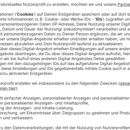
Anzeige
Die Fanhilfe möchte aufklären, was am 23. Februar in 
Anzeige
Generalverdacht oder nicht?
Anzeige
Sie will sicherstellen, dass die 500 festgesetzten F
Generalverdacht gestellt wurden - weil zum Beispiel
gefunden wurde. Daher hat sie an die zwei Betroffene
Akten einsehen konnte.
Anzeige