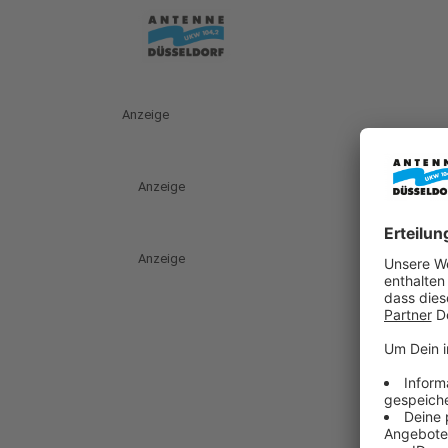
Anzeige
Anzeige
Anzeige