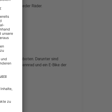
übermorgen wieder Räder.
rkzeuge angeboten. Darunter sind
 sowie ein Rennrad und ein E-Bike der