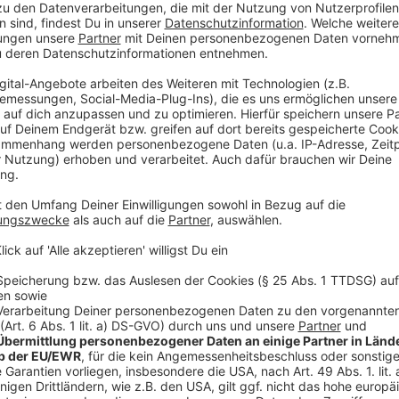
Die Auktionate werden gegen Höchstgebot versteiger
Garantie. Die Stadt empfiehlt deshalb, die Räder vor
Dafür sind die Preise niedrig.
Anzeige
Start ist um 9 Uhr
Anzeige
Die Versteigerung startet am Montag um 9 Uhr. Berei
Stücke besichtigt werden.
Anzeige
Weitere Infos und Links zum Thema: