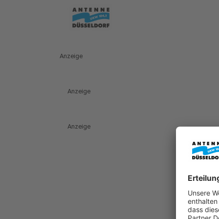
Anzeige
Anzeige
Anzeige