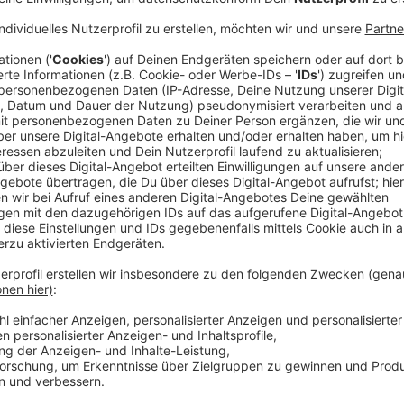
Das
Fundbüro
auf der Erkrather Straße versteigert 
Anzeige
Etwa 120 Fahrräder sind im Angebot
Anzeige
Insgesamt werden rund 120 Fahrräder, aber auch We
hochwertige Lastenräder der Marken Urban und Cycle
Marke Cube.
Anzeige
Keine Garantie auf die Räder
Anzeige