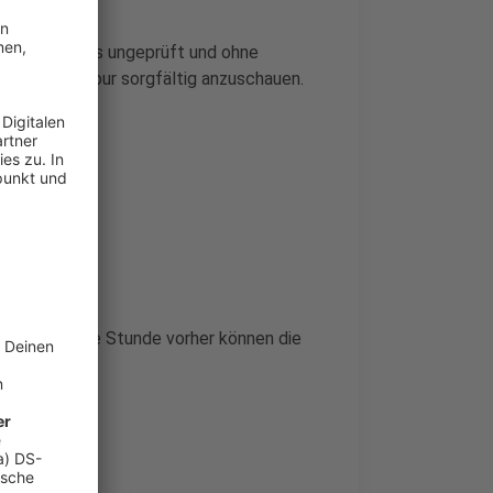
t, allerdings ungeprüft und ohne
 der ersten Tour sorgfältig anzuschauen.
ts eine halbe Stunde vorher können die